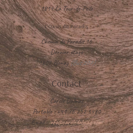
1814 La Tour-de-Peilz
L'Oasis du Paradis
Chemin du Paradis 16
Dernier étage
1807 Blonay
(Bus 207)
Contact
Carole Dalmas
Portable : +41 76 252 3480
Email :
info@caroledalmas.com