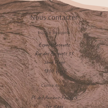
Nous contacter
Espace Bosquets
Espace Bosquets
Rue des Bosquets 33
2ème étage
1800 Vevey
Centre Avigal
Pl. des Anciens-Fossés 4
1er étage