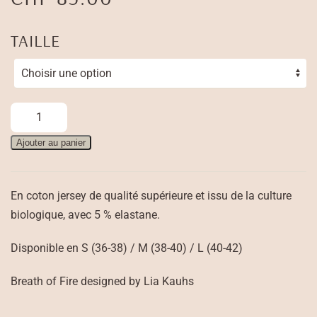
TAILLE
quantité
de
Ajouter au panier
Cache
Cœur
Amba
En coton jersey de qualité supérieure et issu de la culture
Jacket
biologique, avec 5 % elastane.
–
noir
Disponible en S (36-38) / M (38-40) / L (40-42)
Breath of Fire designed by Lia Kauhs