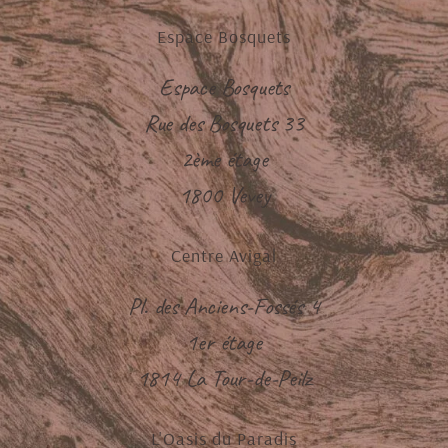
Espace Bosquets
Espace Bosquets
Rue des Bosquets 33
2ème étage
1800 Vevey
Centre Avigal
Pl. des Anciens-Fossés 4
1er étage
1814 La Tour-de-Peilz
L'Oasis du Paradis