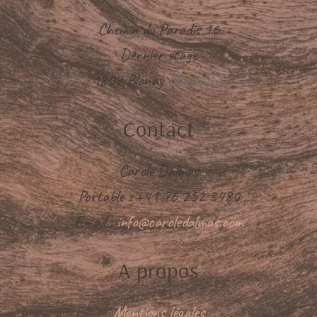
Chemin du Paradis 16
Dernier étage
1807 Blonay
(Bus 207)
Contact
Carole Dalmas
Portable : +41 76 252 3480
Email :
info@caroledalmas.com
A propos
Mentions légales